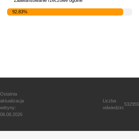
Zaawansowanie rzeczowe ogólne
92.83%
Ostatnia
aktualizacja
Liczba
532955
witryny:
odwiedzin:
06.08.2026